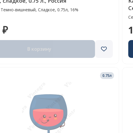
 сладкое, 0.75 л., Россия
K
С
 Темно-вишневый, Сладкое, 0.75л, 16%
Се
 ₽
1
В корзину
0.75л