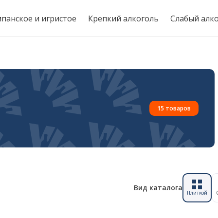
панское и игристое
Крепкий алкоголь
Слабый алк
15 товаров
Вид каталога
Плиткой