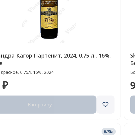
ндра Кагор Партенит, 2024, 0.75 л., 16%,
S
я
Б
 Красное, 0.75л, 16%, 2024
Бо
 ₽
9
В корзину
0.75л