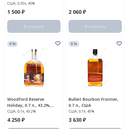
США, 0.35л, 40%
1 500 ₽
2 060 ₽
В корзину
В корзину
0.7л
0.7л
Woodford Reserve
Bulleit Bourbon Frontier,
Holiday, 0.7 л., 43.2%,
0.7 л., США
США
США, 0.7л, 43.2%
США, 0.7л, 45%
4 250 ₽
3 630 ₽