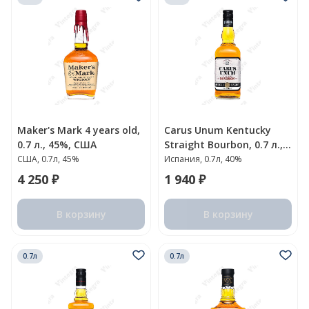
Maker's Mark 4 years old,
Carus Unum Kentucky
0.7 л., 45%, США
Straight Bourbon, 0.7 л.,
Испания
США, 0.7л, 45%
Испания, 0.7л, 40%
4 250 ₽
1 940 ₽
В корзину
В корзину
0.7л
0.7л