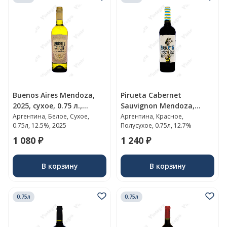
Buenos Aires Mendoza,
Pirueta Cabernet
2025, сухое, 0.75 л.,
Sauvignon Mendoza,
12.5%, Аргентина
полусухое, 0.75 л., 12.7%,
Аргентина, Белое, Сухое,
Аргентина, Красное,
0.75л, 12.5%, 2025
Полусухое, 0.75л, 12.7%
Аргентина
1 080 ₽
1 240 ₽
В корзину
В корзину
0.75л
0.75л