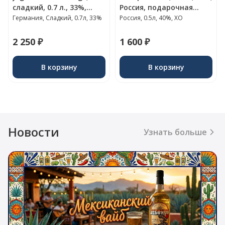
сладкий, 0.7 л., 33%,
Россия, подарочная
Германия
упаковка
Германия, Сладкий, 0.7л, 33%
Россия, 0.5л, 40%, XO
2 250 ₽
1 600 ₽
В корзину
В корзину
Новости
Узнать больше