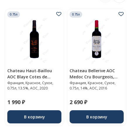
0.75л
0.75л
Chateau Haut-Baillou
Chateau Bellerive AOC
AOC Blaye Cotes de
Medoc Cru Bourgeois,
Bordeaux, 2020, сухое,
2016, сухое, 0.75 л., 14%,
Франция, Красное, Сухое,
Франция, Красное, Сухое,
0.75л, 13.5%, AOC, 2020
0.75л, 14%, AOC, 2016
0.75 л., 13.5%, Франция
Франция
1 990 ₽
2 690 ₽
В корзину
В корзину