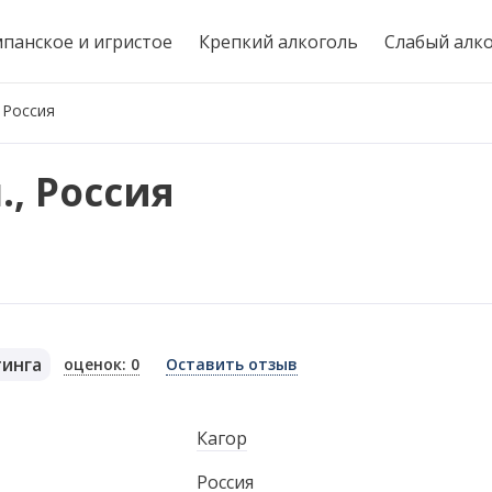
панское и игристое
Крепкий алкоголь
Слабый алк
, Россия
л., Россия
тинга
оценок: 0
Оставить отзыв
я
Кагор
Россия