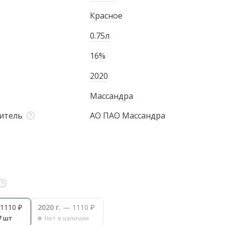
Красное
0.75л
16%
2020
Массандра
итель
АО ПАО Массандра
1110 ₽
2020 г.
— 1110 ₽
7 шт
Нет в наличии