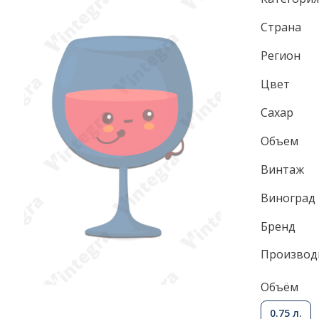
Страна
Регион
Цвет
Сахар
Объем
Винтаж
Виноград
Бренд
Производ
Объём
0.75 л.