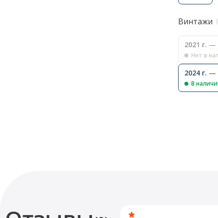
Винтажи
2021 г.
— 
Нет в на
2024 г.
— 
В налич