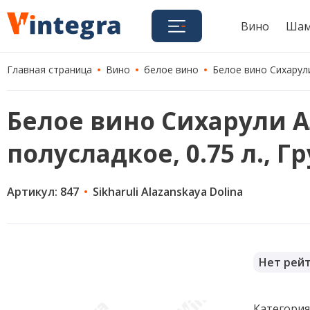
Вино
Шам
Главная страница
Вино
белое вино
Белое вино Сихарули
Белое вино Сихарули А
полусладкое, 0.75 л., Г
Артикул: 847
Sikharuli Alazanskaya Dolina
Нет рей
Категори