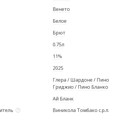
Венето
Белое
Брют
0.75л
11%
2025
Глера
/
Шардоне
/
Пино
Гриджио
/
Пино Бланко
Ай Бланк
итель
Виникола Томбако с.р.л.