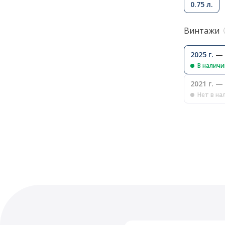
0.75 л.
Винтажи
2025 г.
— 
В налич
2021 г.
— 
Нет в на