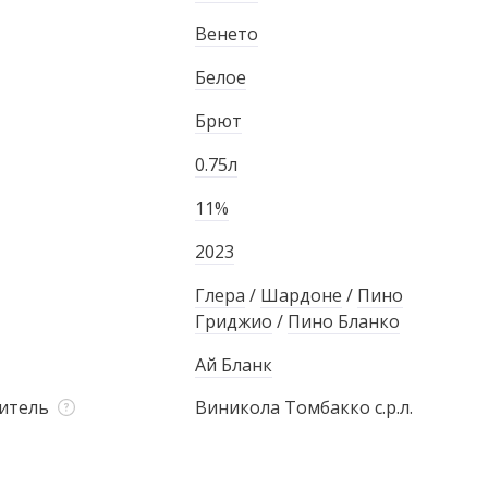
Венето
Белое
Брют
0.75л
11%
2023
Глера
/
Шардоне
/
Пино
Гриджио
/
Пино Бланко
Ай Бланк
итель
Виникола Томбакко с.р.л.