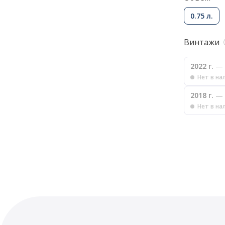
0.75 л.
Винтажи
2022 г.
— 
Нет в на
2018 г.
— 
Нет в на