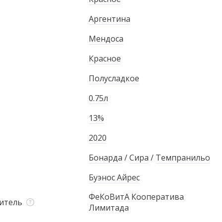
Аргентина
Мендоса
Красное
Полусладкое
0.75л
13%
2020
Бонарда
/
Сира
/
Темпранильо
Буэнос Айрес
ФеКоВитА Кооператива
итель
Лимитада