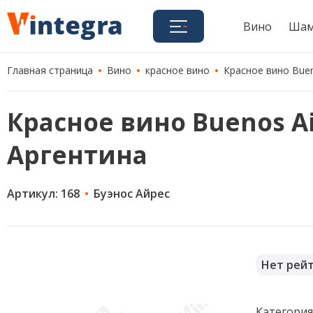
Вино
Шам
Главная страница
Вино
красное вино
Красное вино Bueno
Красное вино Buenos Air
Аргентина
Артикул: 168
Буэнос Айрес
Нет рей
Категори