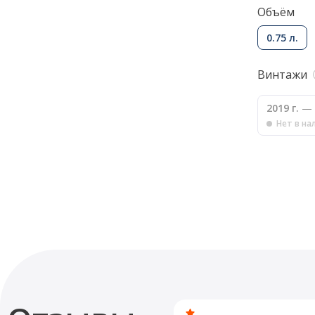
Объём
0.75 л.
Винтажи
2019 г.
— 
Нет в на