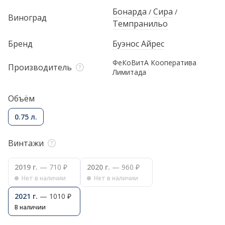
Бонарда
Сира
/
/
Виноград
Темпранильо
Бренд
Буэнос Айрес
ФеКоВитА Кооператива
Производитель
Лимитада
Объём
0.75 л.
Винтажи
2019 г.
— 710 ₽
2020 г.
— 960 ₽
Нет в наличии
Нет в наличии
2021 г.
— 1010 ₽
В наличии