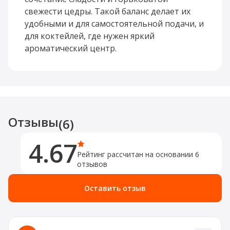
вкусе. Напиток можно подавать сильно
свежести цедры. Такой баланс делает их
охлаждённым, со льдом, в шотах или
удобными и для самостоятельной подачи, и
использовать в коктейлях, где нужен
для коктейлей, где нужен яркий
насыщенный апельсиново-биттерный
ароматический центр.
акцент.
Это выразительный вариант для
вечеринок, аперитивной подачи и
смешанных напитков. Благодаря сочетанию
Отзывы
сладости, цитрусовой свежести и пряного
(6)
фона ликёр воспринимается многослойно и
4.67
подходит тем, кто ищет более яркий и
Рейтинг рассчитан на основании 6
современный профиль в категории
отзывов
травяных ликёров.
Оставить отзыв