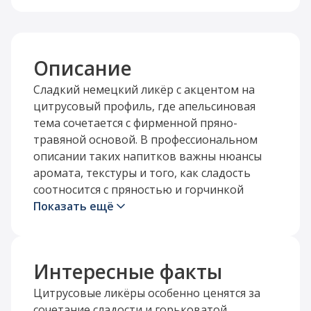
Описание
Сладкий немецкий ликёр с акцентом на
цитрусовый профиль, где апельсиновая
тема сочетается с фирменной пряно-
травяной основой. В профессиональном
описании таких напитков важны нюансы
аромата, текстуры и того, как сладость
соотносится с пряностью и горчинкой
цедры; именно такие ориентиры
Показать ещё
используются в дегустационных заметках
для сложных крепких напитков .
Интересные факты
Стиль ликёра предполагает яркий аромат
спелого апельсина, цукатов, пряностей и
Цитрусовые ликёры особенно ценятся за
трав с более мягкой, округлой атакой во
сочетание сладости и горьковатой