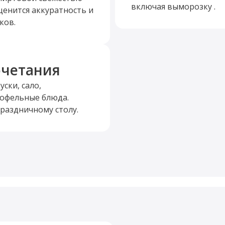
включая выморозку .
ценится аккуратность и
ков.
очетания
ски, сало,
тофельные блюда.
раздничному столу.