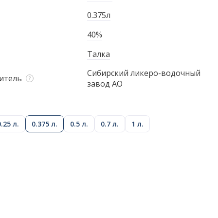
0.375л
40%
Талка
Сибирский ликеро-водочный
итель
завод АО
0.25 л.
0.375 л.
0.5 л.
0.7 л.
1 л.