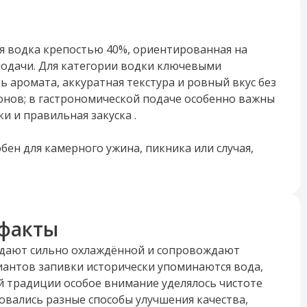
ая водка крепостью 40%, ориентированная на
подачи. Для категории водки ключевыми
ь аромата, аккуратная текстура и ровный вкус без
онов; в гастрономической подаче особенно важны
и и правильная закуска .
бен для камерного ужина, пикника или случая,
я бутылка без избыточного объёма. Такой
т хорошо охлаждённым в небольших рюмках,
, мясными закусками, горячими блюдами русской
о сладости закусками .
факты
льная водка без излишней декоративности:
дают сильно охлаждённой и сопровождают
ранная. Она уместна как на повседневном столе,
риантов запивки исторически упоминаются вода,
крепкого напитка для застолья, где важна именно
кой традиции особое внимание уделялось чистоте
ономичность.
зовались разные способы улучшения качества,