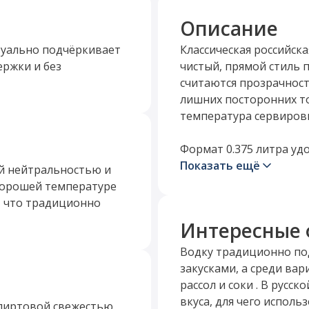
Описание
зуально подчёркивает
Классическая российск
ержки и без
чистый, прямой стиль 
считаются прозрачност
лишних посторонних т
температура сервировк
Формат 0.375 литра удо
когда нужна компактна
Показать ещё
ой нейтральностью и
напиток обычно подаю
хорошей температуре
сопровождая соленьями
, что традиционно
кухни и нейтральными п
Интересные 
По стилю это универса
Водку традиционно по
понятная, чистая и соб
закусками, а среди ва
так и в роли базового 
рассол и соки . В русс
нейтральность и гастр
вкуса, для чего исполь
спиртовой свежестью