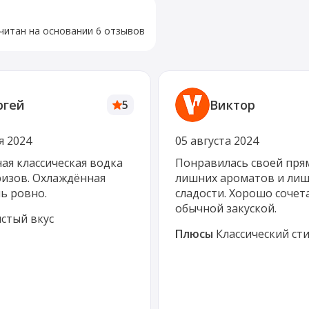
читан на основании 6 отзывов
ргей
Виктор
5
я 2024
05 августа 2024
ая классическая водка
Понравилась своей прям
ризов. Охлаждённая
лишних ароматов и ли
ь ровно.
сладости. Хорошо сочета
обычной закуской.
стый вкус
Плюсы
Классический ст