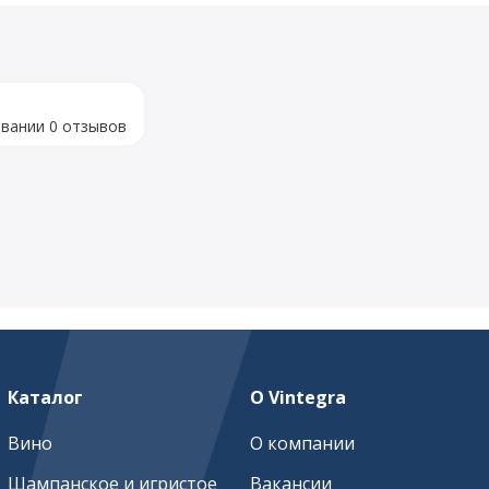
овании 0 отзывов
Каталог
О Vintegra
Вино
О компании
Шампанское и игристое
Вакансии