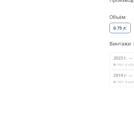
Производ
Объём
0.75 л.
Винтажи
2022 г.
— 
Нет в на
2019 г.
— 
Нет в на