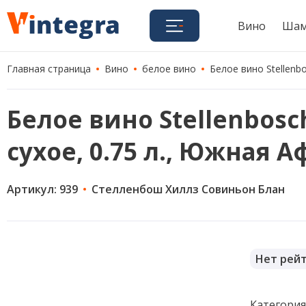
Вино
Шам
Главная страница
Вино
белое вино
Белое вино Stellenbo
Белое вино Stellenbosch 
сухое, 0.75 л., Южная 
Артикул: 939
Стелленбош Хиллз Совиньон Блан
Нет рей
Категори