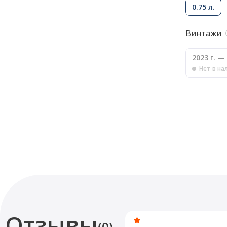
0.75 л.
Винтажи
2023 г.
— 
Нет в на
Отзывы
(0)