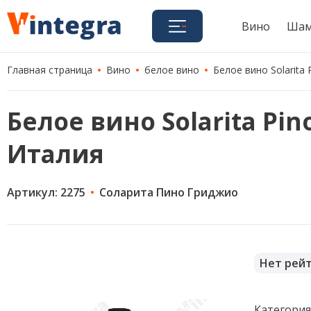
Вино
Шам
Главная страница
Вино
белое вино
Белое вино Solarita P
Белое вино Solarita Pinot
Италия
Артикул: 2275
Соларита Пино Гриджио
Нет рей
Категори