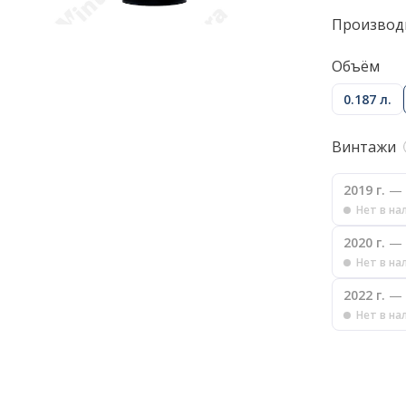
Производ
Объём
0.187 л.
Винтажи
2019 г.
— 
Нет в на
2020 г.
— 
Нет в на
2022 г.
— 
Нет в на