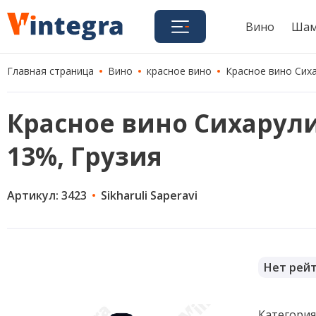
Вино
Шам
Главная страница
Вино
красное вино
Красное вино Сихар
Красное вино Сихарули С
13%, Грузия
Артикул: 3423
Sikharuli Saperavi
Нет рей
Категори