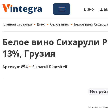
Вино
Шам
Главная страница
Вино
белое вино
Белое вино Сихарули 
Белое вино Сихарули Рка
13%, Грузия
Артикул: 854
Sikharuli Rkatsiteli
Нет рей
Категори