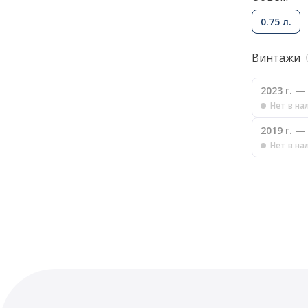
0.75 л.
Винтажи
2023 г.
— 
Нет в на
2019 г.
— 
Нет в на