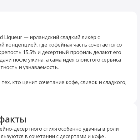
red Liqueur — ирландский сладкий ликёр с
й концепцией, где кофейная часть сочетается со
крепость 15.5% и десертный профиль делают его
ачи после ужина, а сама идея слоистого сервиса
тность и узнаваемость.
 тех, кто ценит сочетание кофе, сливок и сладкого,
н особенно хорош в охлаждённом виде, в качестве
там, а также как самостоятельный дижестив.
ает здесь не меньшую роль, чем аромат: напиток
е уже при наливе в бокал.
факты
йно-десертного стиля особенно удачны в роли
льзуются в сочетании с десертами и кофе .