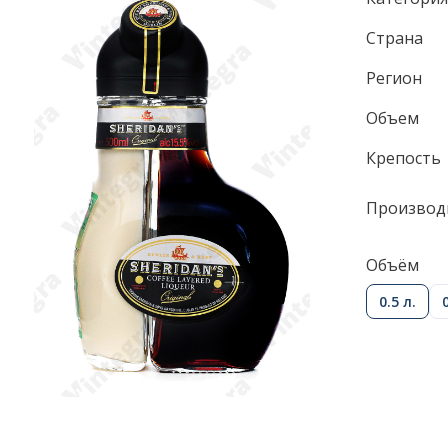
Страна
Регион
Объем
Крепость
Производ
Объём
0.5 л.