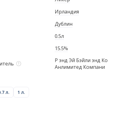
Ирландия
Дублин
0.5л
15.5%
Р энд Эй Бэйли энд Ко
итель
Анлимитед Компани
0.7 л.
1 л.