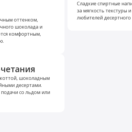
Сладкие спиртные нап
за мягкость текстуры 
любителей десертного 
очным оттенком,
чного шоколада и
ется комфортным,
ю.
очетания
а-коттой, шоколадным
йными десертами.
 подачи со льдом или