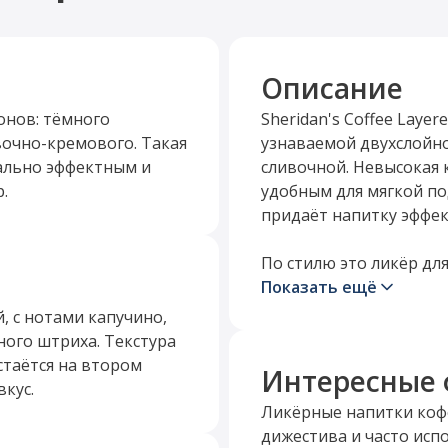
Описание
онов: тёмного
Sheridan's Coffee Laye
вочно-кремового. Такая
узнаваемой двухслойно
уально эффектным и
сливочной. Невысокая 
.
удобным для мягкой под
придаёт напитку эффек
По стилю это ликёр для
бархатистого вкуса. О
Показать ещё
сопровождения к десер
, с нотами капучино,
Визуальная подача игр
ного штриха. Текстура
производит впечатлени
остаётся на втором
Интересные 
вкус.
Ликёрные напитки кофе
дижестива и часто испо