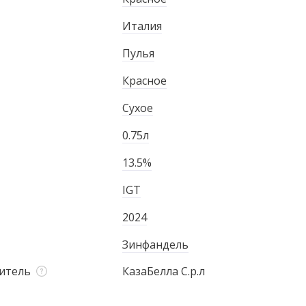
Италия
Пулья
Красное
Сухое
0.75л
13.5%
IGT
2024
Зинфандель
итель
КазаБелла С.р.л