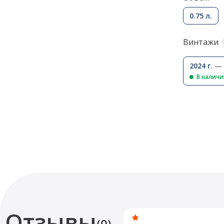
0.75 л.
Винтажи
2024 г.
— 
В налич
Отзывы
(0)