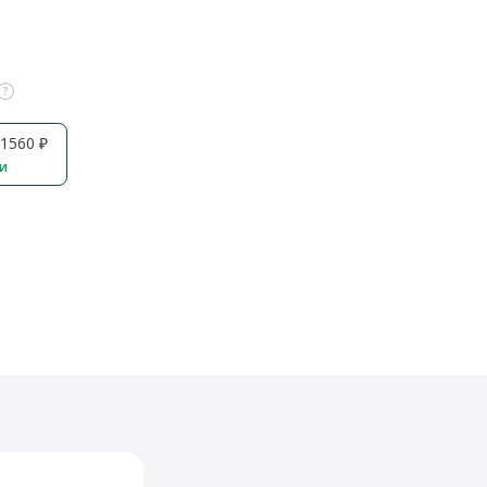
1560 ₽
ии