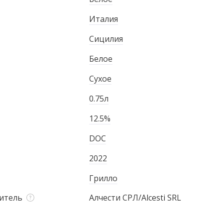
Италия
Сицилия
Белое
Сухое
0.75л
12.5%
DOC
2022
Грилло
итель
Алчести СРЛ/Alcesti SRL