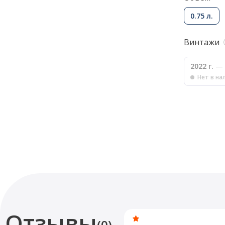
0.75 л.
Винтажи
2022 г.
— 
Нет в на
Отзывы
(0)