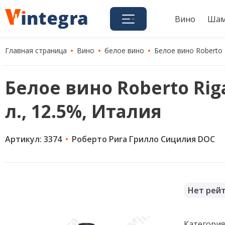
Вино
Шам
Главная страница
Вино
белое вино
Белое вино Roberto Ri
Белое вино Roberto Riga G
л., 12.5%, Италия
Артикул: 3374
Роберто Рига Грилло Сицилия DOC
Нет рей
Категори