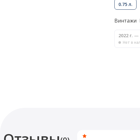
0.75 л.
Винтажи
2022 г.
— 
Нет в на
Отзывы
(0)