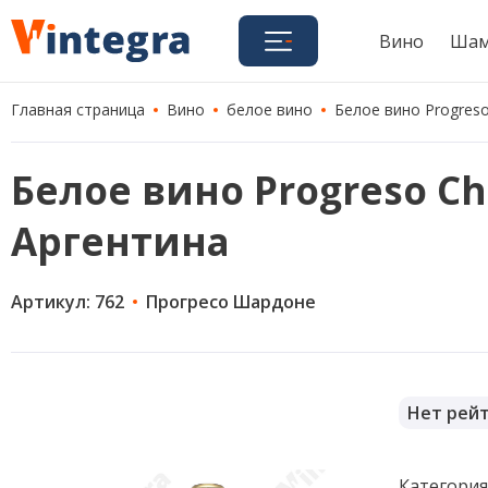
Вино
Шам
Главная страница
Вино
белое вино
Белое вино Progreso 
Белое вино Progreso Cha
Аргентина
Артикул: 762
Прогресо Шардоне
Нет рей
Категори