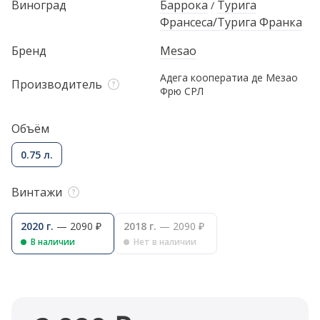
Виноград
Баррока
Турига
/
Франсеса/Турига Франка
Бренд
Mesao
Адега кооператиа де Мезао
Производитель
Фрю СРЛ
Объём
0.75 л.
Винтажи
2020 г.
— 2090 ₽
2018 г.
— 2090 ₽
В наличии
Нет в наличии