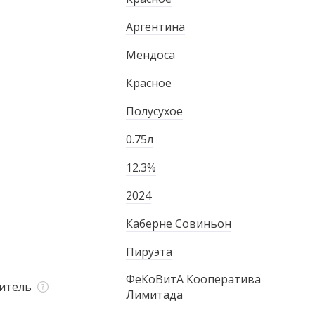
Аргентина
Мендоса
Красное
Полусухое
0.75л
12.3%
2024
Каберне Совиньон
Пируэта
ФеКоВитА Кооператива
итель
Лимитада