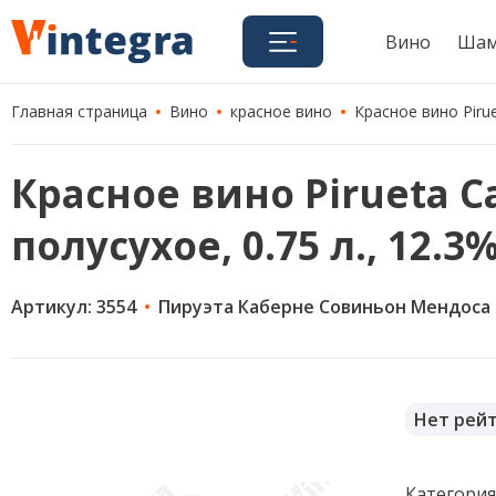
Вино
Шам
Главная страница
Вино
красное вино
Красное вино Pirue
Красное вино Pirueta C
полусухое, 0.75 л., 12.
Артикул: 3554
Пируэта Каберне Совиньон Мендоса
Нет рей
Категори