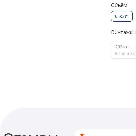
Объём
0.75 л.
Винтажи
2024 г.
— 
Нет в на