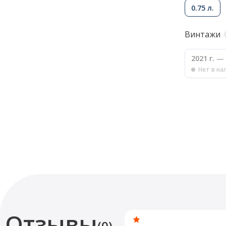
0.75 л.
Винтажи
2021 г.
— 
Нет в на
Отзывы
(0)