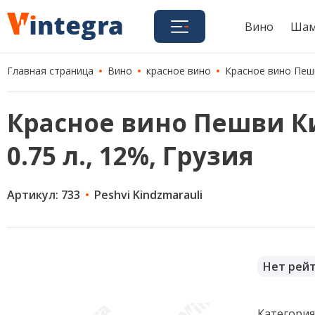
Вино
Шам
Главная страница
Вино
красное вино
Красное вино Пешв
Красное вино Пешви Ки
0.75 л., 12%, Грузия
Артикул: 733
Peshvi Kindzmarauli
Нет рей
Категори