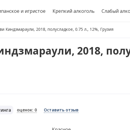
панское и игристое
Крепкий алкоголь
Слабый алк
и Киндзмараули, 2018, полусладкое, 0.75 л., 12%, Грузия
ндзмараули, 2018, пол
тинга
оценок: 0
Оставить отзыв
я
Красное