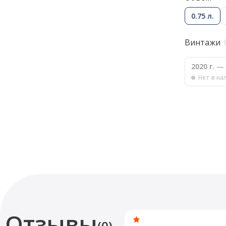
0.75 л.
Винтажи
2020 г.
— 
Нет в на
Отзывы
(0)