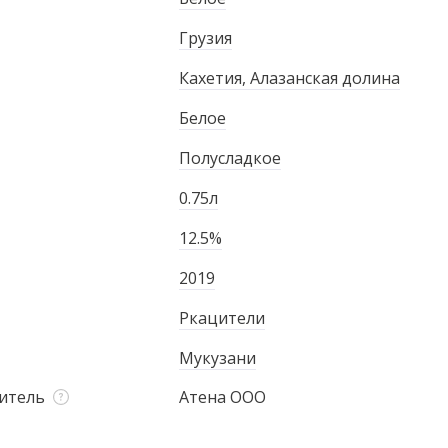
Грузия
Кахетия, Алазанская долина
Белое
Полусладкое
0.75л
12.5%
2019
Ркацители
Мукузани
итель
Атена ООО