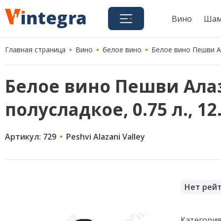
Вино
Шам
Главная страница
Вино
белое вино
Белое вино Пешви Ал
Белое вино Пешви Алаз
полусладкое, 0.75 л., 1
Артикул: 729
Peshvi Alazani Valley
Нет рей
Категори