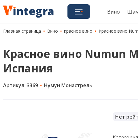
Вино
Шам
Главная страница
Вино
красное вино
Красное вино Numun
Красное вино Numun Mona
Испания
Артикул: 3369
Нумун Монастрель
Нет рей
Категори