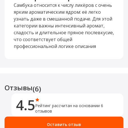
виде после еды, использовать в коктейлях
Самбука относится к числу ликёров с очень
или сервировать в качестве эффектного
ярким ароматическим ядром: её легко
дижестива для небольшой компании.
узнать даже в смешанной подаче. Для этой
категории важны интенсивный аромат,
Этот вариант подойдёт тем, кто любит
сладость и длительное пряное послевкусие,
интенсивные, узнаваемые вкусы и не ищет
что соответствует общей
нейтральности. Объём 0.75 л удобен для
профессиональной логике описания
праздничной подачи, а подарочная
крепких напитков и ликёрных стилей .
упаковка добавляет напитку
презентационности.
Отзывы
(6)
4.5
Рейтинг рассчитан на основании 6
отзывов
Оставить отзыв