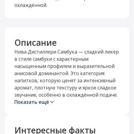
охлаждённой.
Описание
Нива Дистиллери Самбука — сладкий ликёр
в стиле самбуки с характерным
насыщенным профилем и выразительной
анисовой доминантой. Это категория
напитков, которую ценят за интенсивный
аромат, плотную текстуру и яркое сладкое
звучание, особенно в охлаждённой подаче.
Показать ещё
Во вкусе самбука обычно строится вокруг
лакрично-анисовых оттенков, сладкой
пряности и согревающей силы алкоголя.
Интересные факты
Такой напиток можно подавать в чистом