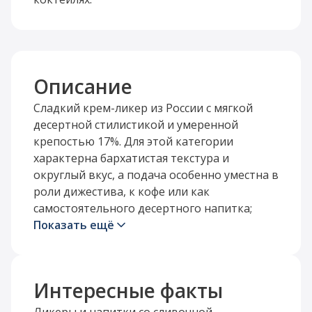
Описание
Сладкий крем-ликер из России с мягкой
десертной стилистикой и умеренной
крепостью 17%. Для этой категории
характерна бархатистая текстура и
округлый вкус, а подача особенно уместна в
роли дижестива, к кофе или как
самостоятельного десертного напитка;
ликеры традиционно подают небольшими
Показать ещё
порциями, особенно после еды .
По характеру это напиток для спокойной,
Интересные факты
неформальной подачи: дома, на камерном
празднике или в качестве комплимента к