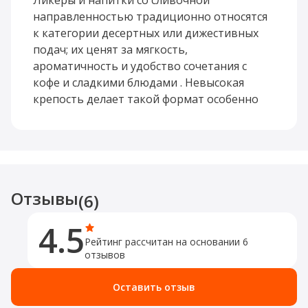
Ликеры и напитки со сливочной
сладкому столу. Янтарный оттенок
направленностью традиционно относятся
добавляет визуальной теплоты, а сладкий
к категории десертных или дижестивных
профиль делает его понятным и
подач; их ценят за мягкость,
дружелюбным даже для тех, кто не любит
ароматичность и удобство сочетания с
слишком резкие крепкие напитки.
кофе и сладкими блюдами . Невысокая
крепость делает такой формат особенно
Такой ликер удобно использовать не
доступным по стилю.
только в чистом виде, но и в десертных
коктейлях. Он хорошо работает в
охлажденной подаче, а также в сочетании с
кофе, мороженым и сливочными
Отзывы
десертами, где его мягкость и сладость
(6)
воспринимаются наиболее гармонично.
4.5
Рейтинг рассчитан на основании 6
отзывов
Оставить отзыв