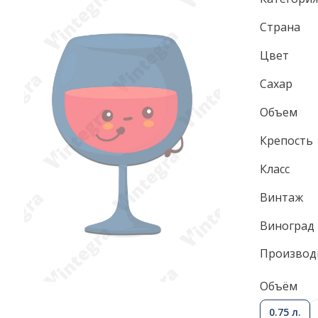
Страна
Цвет
Сахар
Объем
Крепость
Класс
Винтаж
Виноград
Производ
Объём
0.75 л.