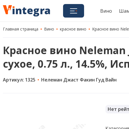
Вино
Шам
Главная страница
Вино
красное вино
Красное вино Nelem
Красное вино Neleman J
сухое, 0.75 л., 14.5%, И
Артикул: 1325
Нелеман Джаст Факин Гуд Вайн
Нет рей
Категори