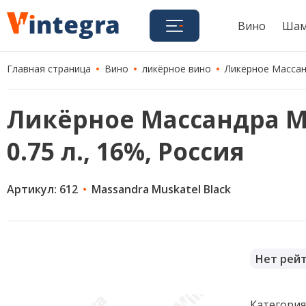
Вино
Шам
Главная страница
Вино
ликёрное вино
Ликёрное Массанд
Ликёрное Массандра Му
0.75 л., 16%, Россия
Артикул: 612
Massandra Muskatel Black
Нет рей
Категори