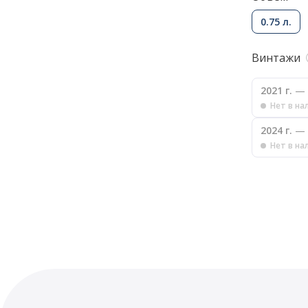
0.75 л.
Винтажи
2021 г.
— 
Нет в на
2024 г.
— 
Нет в на