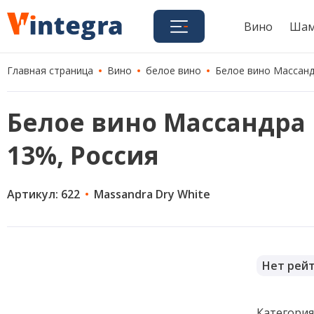
Вино
Шам
Главная страница
Вино
белое вино
Белое вино Массандр
Белое вино Массандра Бе
13%, Россия
Артикул: 622
Massandra Dry White
Нет рей
Категори