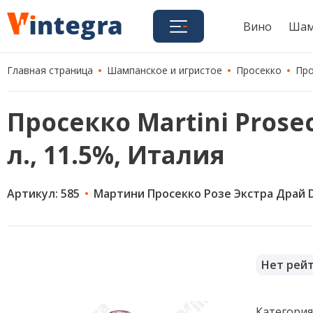
Вино
Шам
Главная страница
Шампанское и игристое
Просекко
Про
Просекко Martini Prosec
л., 11.5%, Италия
Артикул: 585
Мартини Просекко Розе Экстра Драй 
Нет рей
Категори