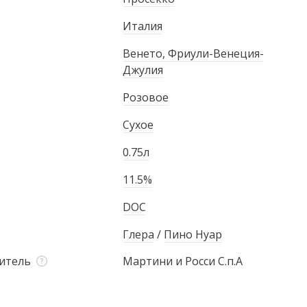
Италия
Венето, Фриули-Венеция-
Джулия
Розовое
Сухое
0.75л
11.5%
DOC
Глера
/
Пино Нуар
итель
Мартини и Росси С.п.А