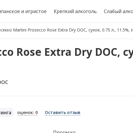
панское и игристое
Крепкий алкоголь
Слабый алк
секко Martini Prosecco Rose Extra Dry DOC, сухое, 0.75 л., 11.5%,
co Rose Extra Dry DOC, су
DOC
тинга
оценок: 0
Оставить отзыв
я
Просекко