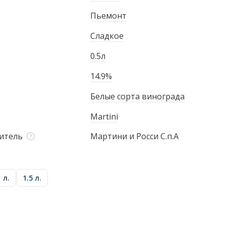
Пьемонт
Сладкое
0.5л
14.9%
Белые сорта винограда
Martini
итель
Мартини и Росси С.п.А
1 л.
1.5 л.