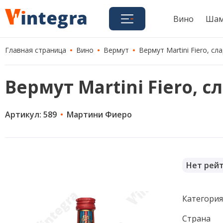
Вино
Шам
Главная страница
Вино
Вермут
Вермут Martini Fiero, сла
Вермут Martini Fiero, сл
Артикул: 589
Мартини Фиеро
Нет рей
Категори
Страна