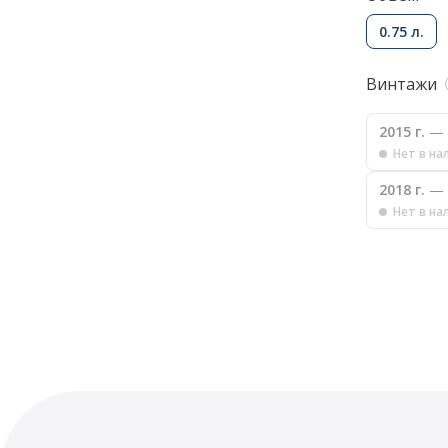
0.75 л.
Винтажи
2015 г.
— 
Нет в на
2018 г.
— 
Нет в на