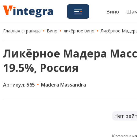
Вино
Шам
Главная страница
Вино
ликёрное вино
Ликёрное Мадера 
Ликёрное Мадера Массан
19.5%, Россия
Артикул: 565
Madera Massandra
Нет рей
Категори