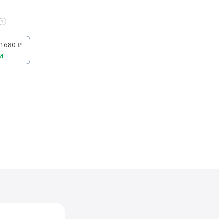
1680 ₽
ии