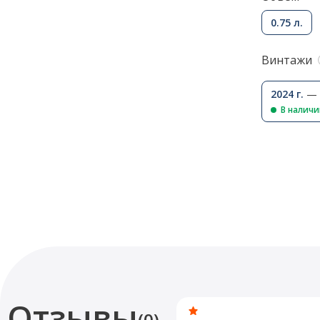
0.75 л.
Винтажи
2024 г.
— 
В налич
Отзывы
(0)