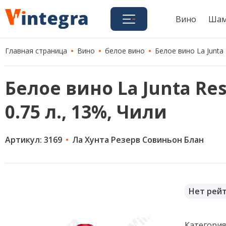
Вино
Шам
Главная страница
Вино
белое вино
Белое вино La Junta 
Белое вино La Junta Res
0.75 л., 13%, Чили
Артикул: 3169
Ла Хунта Резерв Совиньон Блан
Нет рей
Категори