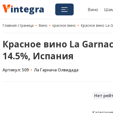
Вино
Шам
Главная страница
Вино
красное вино
Красное вино La Ga
Красное вино La Garnacha
14.5%, Испания
Артикул: 509
Ла Гарнача Олвидада
Нет рей
Категори