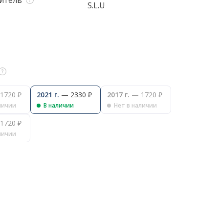
итель
S.L.U
1720 ₽
2021 г.
— 2330 ₽
2017 г.
— 1720 ₽
личии
В наличии
Нет в наличии
1720 ₽
личии