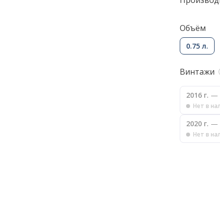
Производ
Объём
0.75 л.
Винтажи
2016 г.
— 
Нет в на
2020 г.
— 
Нет в на