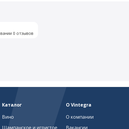
овании 0 отзывов
Каталог
О Vintegra
Вино
О компании
Шампанское и игристое
Вакансии