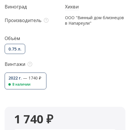
Виноград
Хихви
ООО "Винный дом близнецов
Производитель
в Напареули"
Объём
0.75 л.
Винтажи
2022 г.
— 1740 ₽
В наличии
1 740 ₽