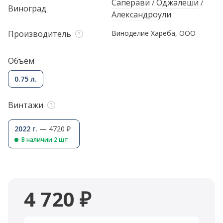
Саперави
Оджалеши
/
/
Виноград
Александроули
Производитель
Виноделие Хареба, ООО
Объём
0.75 л.
Винтажи
2022 г.
— 4720 ₽
В наличии 2 шт
4 720 ₽