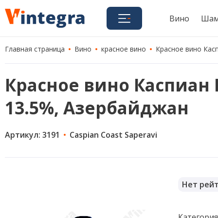
Вино
Шам
Главная страница
Вино
красное вино
Красное вино Касп
Красное вино Каспиан Ко
13.5%, Азербайджан
Артикул: 3191
Caspian Coast Saperavi
Нет рей
Категори