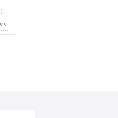
810 ₽
личии