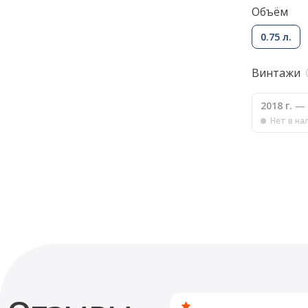
Объём
0.75 л.
Винтажи
2018 г.
— 
Нет в на