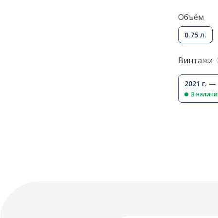
Объём
0.75 л.
Винтажи
2021 г.
— 
В налич