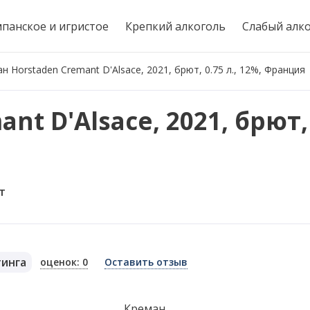
панское и игристое
Крепкий алкоголь
Слабый алк
н Horstaden Cremant D'Alsace, 2021, брют, 0.75 л., 12%, Франция
t D'Alsace, 2021, брют, 0
т
тинга
оценок: 0
Оставить отзыв
я
Креман