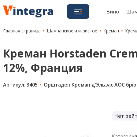
Вино
Шам
Главная страница
Шампанское и игристое
Креман
Крема
Креман Horstaden Creman
12%, Франция
Артикул: 3405
Орштаден Креман д'Эльзас АОС брю
Нет рей
Категори