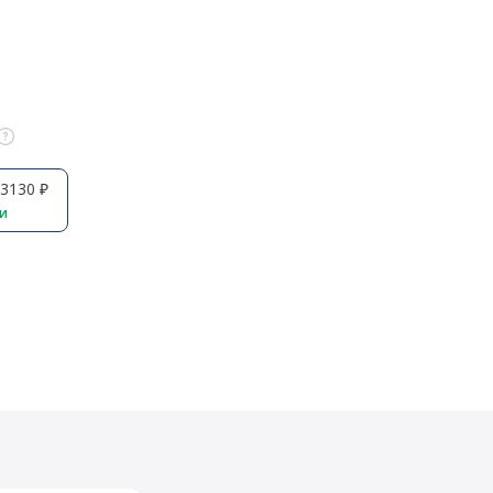
3130 ₽
ии