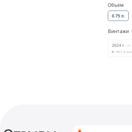
Объём
0.75 л.
Винтажи
2024 г.
— 
Нет в на