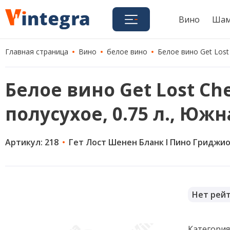
Вино
Шам
Главная страница
Вино
белое вино
Белое вино Get Lost 
Белое вино Get Lost Chen
полусухое, 0.75 л., Юж
Артикул: 218
Гет Лост Шенен Бланк I Пино Гриджи
Нет рей
Категори