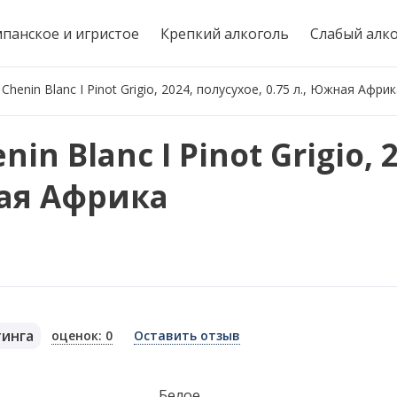
панское и игристое
Крепкий алкоголь
Слабый алк
Chenin Blanc I Pinot Grigio, 2024, полусухое, 0.75 л., Южная Афри
in Blanc I Pinot Grigio, 
ная Африка
о
тинга
оценок: 0
Оставить отзыв
я
Белое