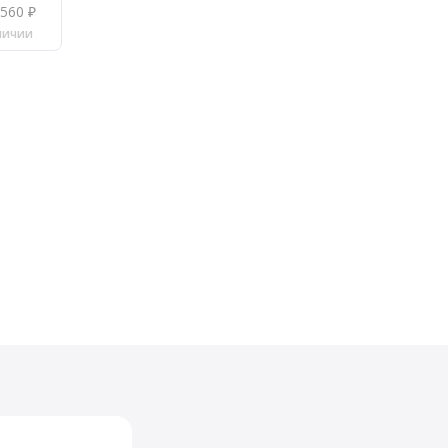
560 ₽
личии