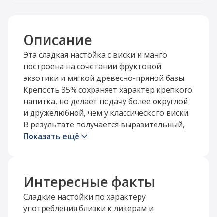
Описание
Эта сладкая настойка с виски и манго
построена на сочетании фруктовой
экзотики и мягкой древесно-пряной базы.
Крепость 35% сохраняет характер крепкого
напитка, но делает подачу более округлой
и дружелюбной, чем у классического виски.
В результате получается выразительный,
ароматный стиль для тех, кто любит яркие
Показать ещё
вкусы.
Манговый профиль обычно дает напитку
Интересные факты
сочную тропическую ноту, а виски-основа
добавляет структуру, теплые пряные
Сладкие настойки по характеру
оттенки и ощущение глубины. В
употребления близки к ликерам и