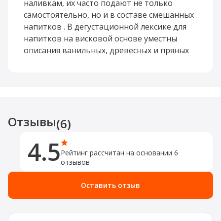
материалах о настойках отмечается, что
наливкам, их часто подают не только
сладкие версии часто обладают ярким
самостоятельно, но и в составе смешанных
ароматом плодов, мягким вкусом и могут
напитков . В дегустационной лексике для
подаваться по модели ликеров или
напитков на висковой основе уместны
использоваться в смешанных подачах .
описания ванильных, древесных и пряных
нюансов .
Напиток хорошо смотрится в роли
аперитива или десертного дижестива, а
также в несложных коктейлях со льдом,
соками или содовой. Это вариант для тех
Отзывы
случаев, когда хочется не строгой классики,
(6)
а более современного, фруктово-пряного
4.5
прочтения крепкой категории.
Рейтинг рассчитан на основании 6
отзывов
Оставить отзыв