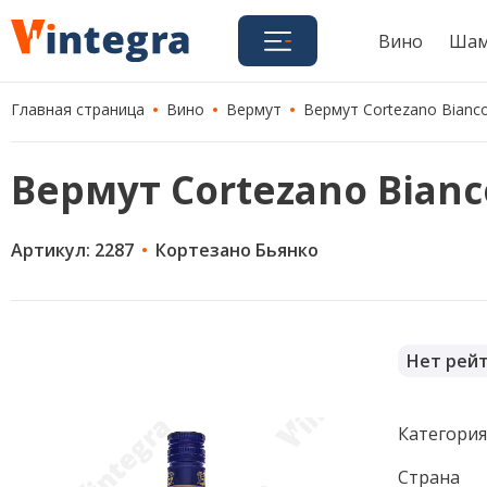
Вино
Шам
Главная страница
Вино
Вермут
Вермут Cortezano Bianco,
Вермут Cortezano Bianco
Артикул: 2287
Кортезано Бьянко
Нет рей
Категори
Страна