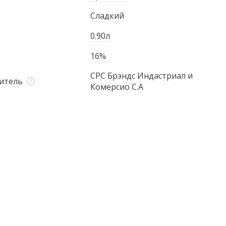
Сладкий
0.90л
16%
СРС Брэндс Индастриал и
итель
Комерсио С.А