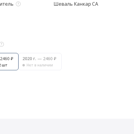
итель
Шеваль Канкар СА
2460 ₽
2020 г.
— 2460 ₽
2 шт
Нет в наличии