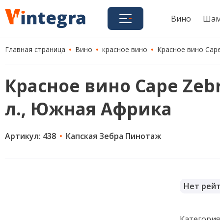
Вино
Шам
Главная страница
Вино
красное вино
Красное вино Cape
Красное вино Cape Zebra
л., Южная Африка
Артикул: 438
Капская Зебра Пинотаж
Нет рей
Категори