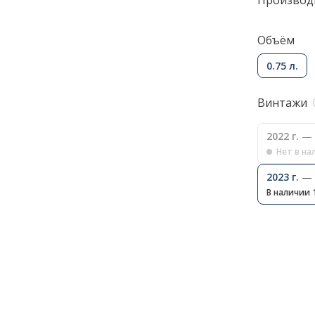
Производ
Объём
0.75 л.
Винтажи
2022 г.
— 
Нет в на
2023 г.
— 
В наличии 