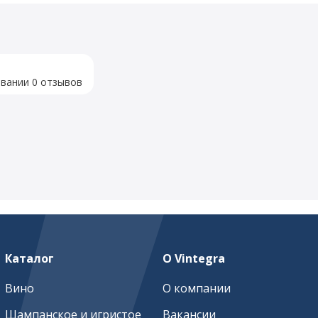
овании 0 отзывов
Каталог
О Vintegra
Вино
О компании
Шампанское и игристое
Вакансии